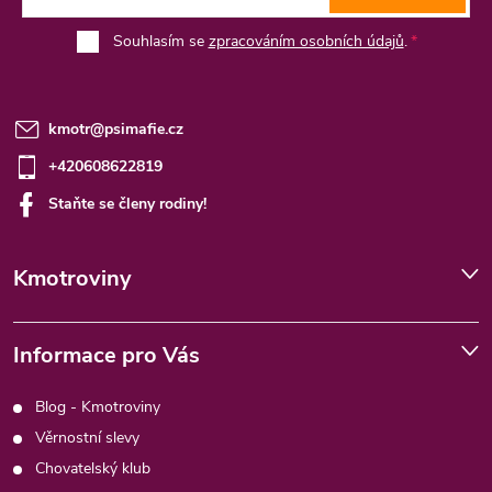
Souhlasím se
zpracováním osobních údajů
.
kmotr
@
psimafie.cz
+420608622819
Staňte se členy rodiny!
Kmotroviny
Informace pro Vás
Blog - Kmotroviny
Věrnostní slevy
Chovatelský klub