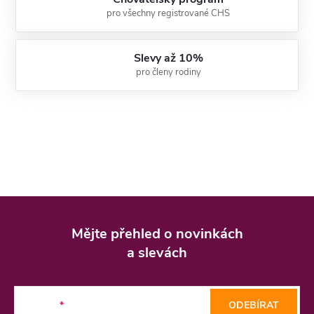
pro všechny registrované CHS
Slevy až 10%
pro členy rodiny
Z
á
Mějte přehled o novinkách
p
a slevách
a
t
E-mail
ODEBÍRAT
í