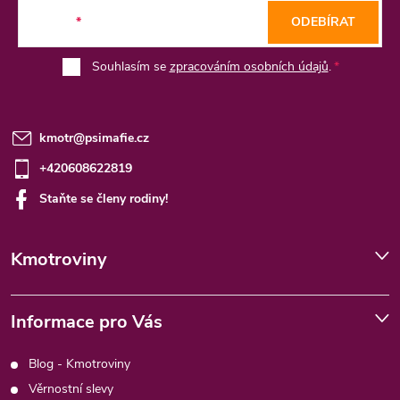
t
E-mail
ODEBÍRAT
í
Souhlasím se
zpracováním osobních údajů
.
kmotr
@
psimafie.cz
+420608622819
Staňte se členy rodiny!
Kmotroviny
Informace pro Vás
Blog - Kmotroviny
Věrnostní slevy