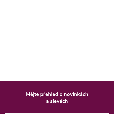
Z
á
Mějte přehled o novinkách
p
a slevách
a