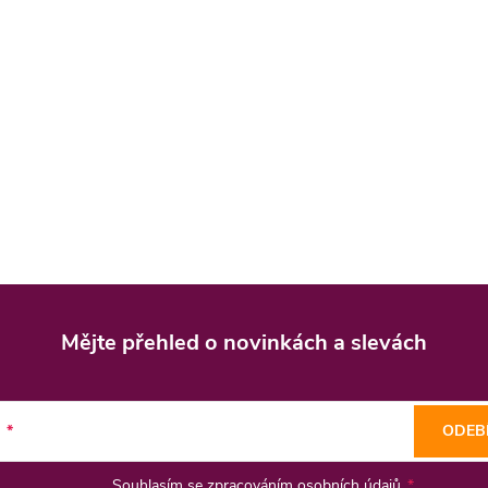
Mějte přehled o novinkách
a slevách
l
ODEB
Souhlasím se
zpracováním osobních údajů
.