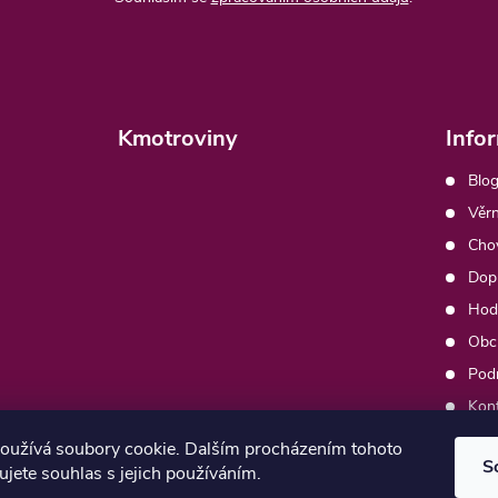
Kmotroviny
Info
Blog
Věrn
Chov
Dopr
Hod
Obc
Pod
Kon
Moj
oužívá soubory cookie. Dalším procházením tohoto
S
jete souhlas s jejich používáním.