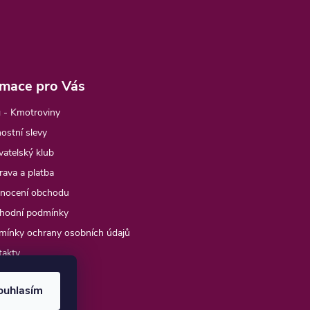
rmace pro Vás
 - Kmotroviny
ostní slevy
atelský klub
ava a platba
nocení obchodu
hodní podmínky
mínky ochrany osobních údajů
takty
e objednávka
ouhlasím