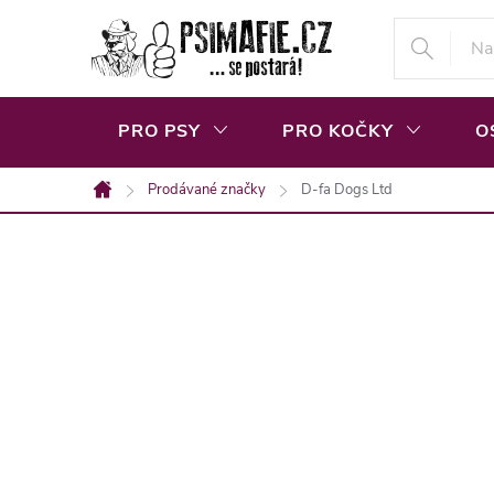
Přejít
na
obsah
PRO PSY
PRO KOČKY
O
Prodávané značky
D-fa Dogs Ltd
Domů