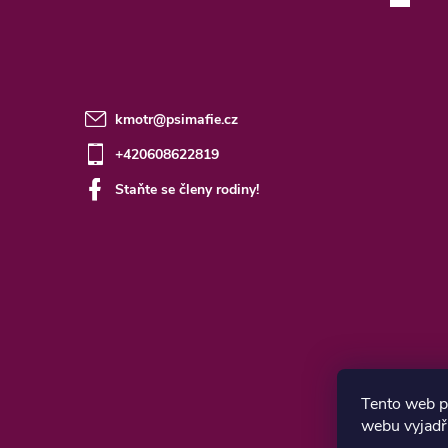
kmotr
@
psimafie.cz
+420608622819
Staňte se členy rodiny!
Tento web p
webu vyjadřu