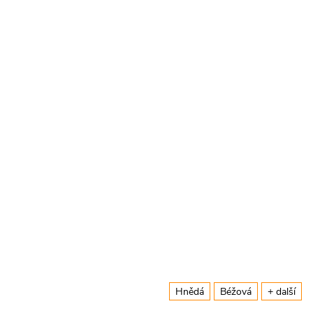
Hnědá
Béžová
+ další