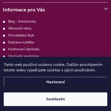
Informace pro Vás
Blog - Kmotroviny
Věrnostní slevy
Chovatelský klub
Doprava a platba
Hodnocení obchodu
Obchodní podmínky
Podmínky ochrany osobních údajů
Tento web používá soubory cookie. Dalším procházením
tohoto webu vyjadřujete souhlas s jejich používáním.
Kontakty
Moje objednávka
Nastavení
Copyright 2026
Psimafie.cz
. Všechna práva vyhrazena.
Souhlasím
Vytvořil Shoptet