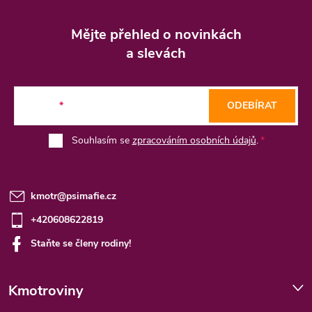
Z
á
Mějte přehled o novinkách
p
a slevách
a
t
E-mail
ODEBÍRAT
í
Souhlasím se
zpracováním osobních údajů
.
kmotr
@
psimafie.cz
+420608622819
Staňte se členy rodiny!
Kmotroviny