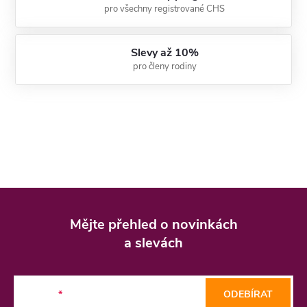
pro všechny registrované CHS
Slevy až 10%
pro členy rodiny
Z
á
Mějte přehled o novinkách
p
a slevách
a
t
E-mail
ODEBÍRAT
í