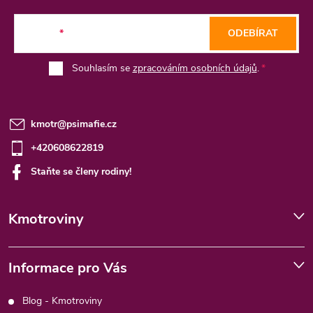
t
E-mail
ODEBÍRAT
í
Souhlasím se
zpracováním osobních údajů
.
kmotr
@
psimafie.cz
+420608622819
Staňte se členy rodiny!
Kmotroviny
Informace pro Vás
Blog - Kmotroviny