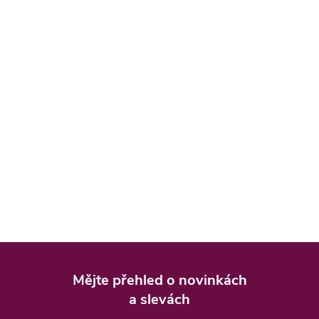
Z
á
Mějte přehled o novinkách
p
a slevách
a