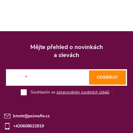
Z
á
Mějte přehled o novinkách
p
a slevách
a
t
E-mail
ODEBÍRAT
í
Souhlasím se
zpracováním osobních údajů
.
kmotr
@
psimafie.cz
+420608622819