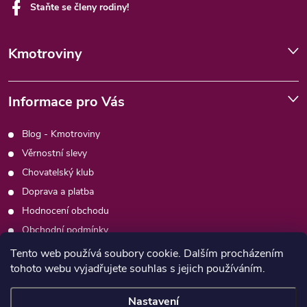
Staňte se členy rodiny!
Kmotroviny
Informace pro Vás
Blog - Kmotroviny
Věrnostní slevy
Chovatelský klub
Doprava a platba
Hodnocení obchodu
Obchodní podmínky
Podmínky ochrany osobních údajů
Tento web používá soubory cookie. Dalším procházením
tohoto webu vyjadřujete souhlas s jejich používáním.
Kontakty
Moje objednávka
Nastavení