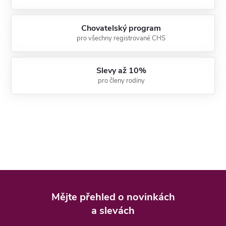
Chovatelský program
pro všechny registrované CHS
Slevy až 10%
pro členy rodiny
Z
á
Mějte přehled o novinkách
p
a slevách
a