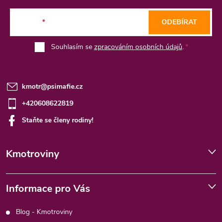
t
E-mail
ODEBÍRAT
í
Souhlasím se
zpracováním osobních údajů
.
kmotr
@
psimafie.cz
+420608622819
Staňte se členy rodiny!
Kmotroviny
Informace pro Vás
Blog - Kmotroviny