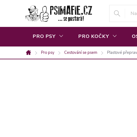
Přejít
na
obsah
PRO PSY
PRO KOČKY
O
Pro psy
Cestování se psem
Plastové přepra
Domů