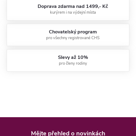
Doprava zdarma nad 1499,- Kč
kurýrem i na výdejní místa
Chovatelský program
pro všechny registrované CHS
Slevy až 10%
pro členy rodiny
Z
á
Mějte přehled o novinkách