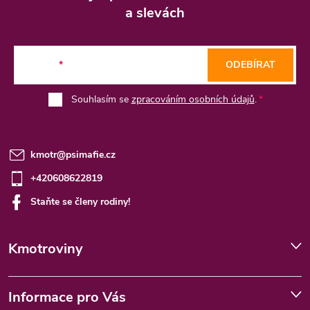
p
a slevách
a
t
E-mail
ODEBÍRAT
í
Souhlasím se
zpracováním osobních údajů
.
kmotr
@
psimafie.cz
+420608622819
Staňte se členy rodiny!
Kmotroviny
Informace pro Vás