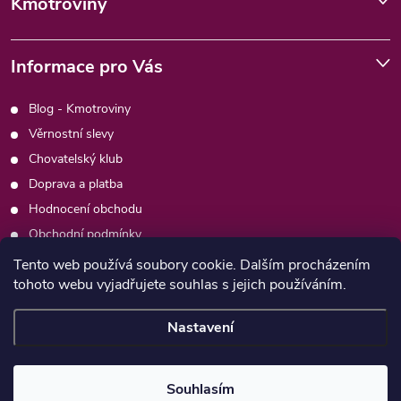
Kmotroviny
Informace pro Vás
Blog - Kmotroviny
Věrnostní slevy
Chovatelský klub
Doprava a platba
Hodnocení obchodu
Obchodní podmínky
Podmínky ochrany osobních údajů
Tento web používá soubory cookie. Dalším procházením
tohoto webu vyjadřujete souhlas s jejich používáním.
Kontakty
Moje objednávka
Nastavení
Copyright 2026
Psimafie.cz
. Všechna práva vyhrazena.
Souhlasím