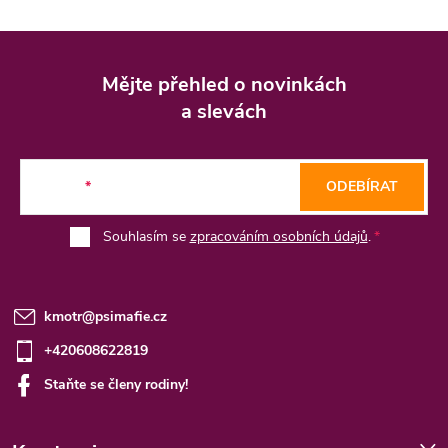
Z
á
Mějte přehled o novinkách
p
a slevách
a
t
E-mail
ODEBÍRAT
í
Souhlasím se
zpracováním osobních údajů
.
kmotr
@
psimafie.cz
+420608622819
Staňte se členy rodiny!