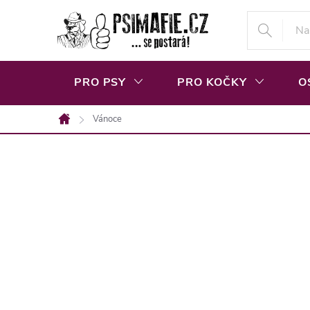
Přejít
na
obsah
PRO PSY
PRO KOČKY
O
Vánoce
Domů