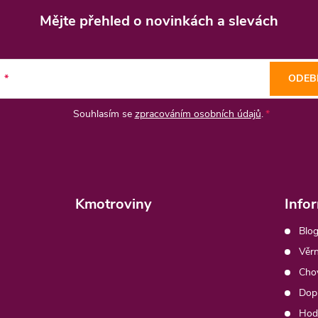
Mějte přehled o novinkách
a slevách
l
ODEB
Souhlasím se
zpracováním osobních údajů
.
Kmotroviny
Info
Blog
Věrn
Chov
Dopr
Hod