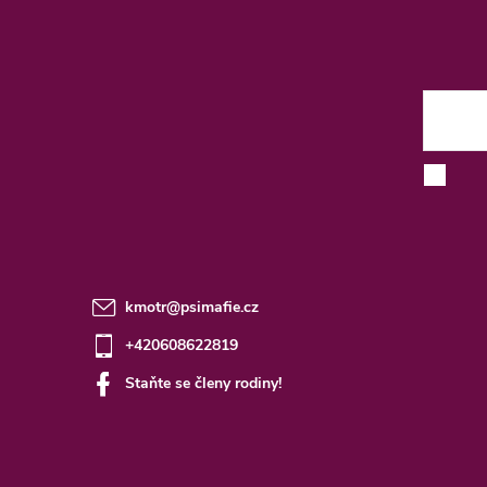
á
p
a
t
E-mai
í
kmotr
@
psimafie.cz
+420608622819
Staňte se členy rodiny!