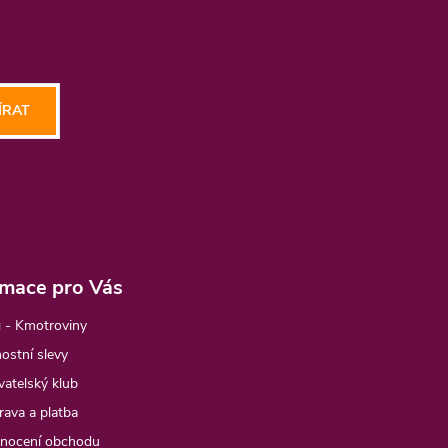
ÍRAT
rmace pro Vás
 - Kmotroviny
ostní slevy
atelský klub
ava a platba
nocení obchodu