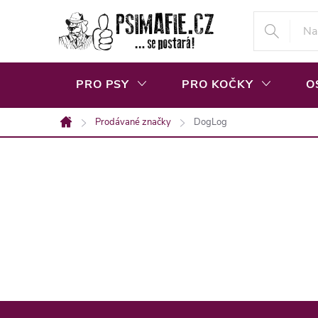
Přejít
na
obsah
PRO PSY
PRO KOČKY
O
Prodávané značky
DogLog
Domů
Z