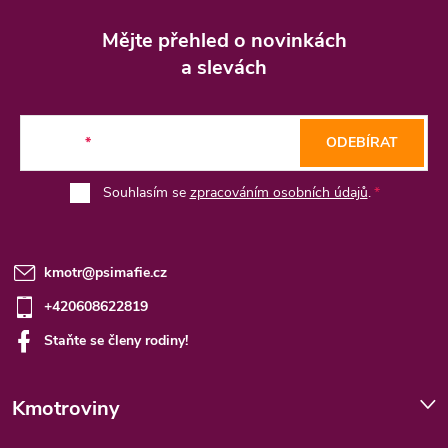
Z
á
Mějte přehled o novinkách
p
a slevách
a
t
E-mail
ODEBÍRAT
í
Souhlasím se
zpracováním osobních údajů
.
kmotr
@
psimafie.cz
+420608622819
Staňte se členy rodiny!
Kmotroviny