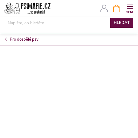
Přejít
NÁKUPNÍ
KOŠÍK
na
obsah
HLEDAT
Pro dospělé psy