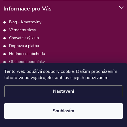
Informace pro Vás
Blog - Kmotroviny
Věrnostní slevy
Chovatelský klub
Doprava a platba
Hodnocení obchodu
Obchodní podmínky
Podmínky ochrany osobních údajů
Tento web používá soubory cookie. Dalším procházením
tohoto webu vyjadřujete souhlas s jejich používáním.
Kontakty
Moje objednávka
Nastavení
Copyright 2026
Psimafie.cz
. Všechna práva vyhrazena.
Souhlasím
Vytvořil Shoptet