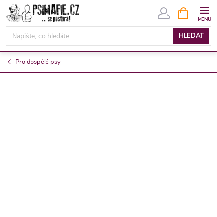
Přejít
NÁKUPNÍ
KOŠÍK
na
obsah
HLEDAT
Pro dospělé psy