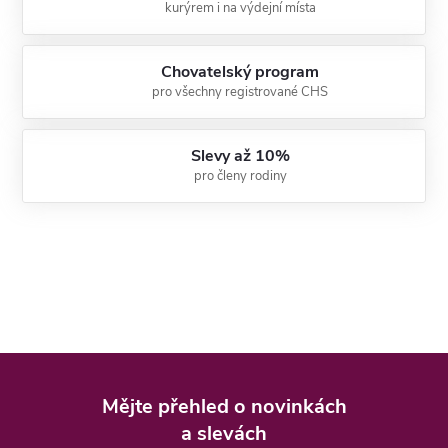
kurýrem i na výdejní místa
Chovatelský program
pro všechny registrované CHS
Slevy až 10%
pro členy rodiny
Z
á
Mějte přehled o novinkách
p
a slevách