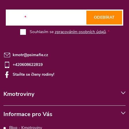
a
t
E-mail
ODEBÍRAT
í
Souhlasím se
zpracováním osobních údajů
.
kmotr
@
psimafie.cz
+420608622819
Staňte se členy rodiny!
Kmotroviny
Informace pro Vás
Blog - Kmotroviny