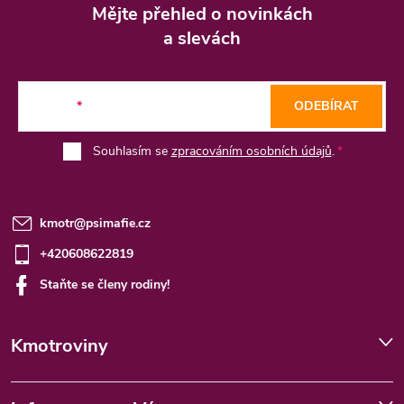
á
Mějte přehled o novinkách
p
a slevách
a
t
E-mail
ODEBÍRAT
í
Souhlasím se
zpracováním osobních údajů
.
kmotr
@
psimafie.cz
+420608622819
Staňte se členy rodiny!
Kmotroviny