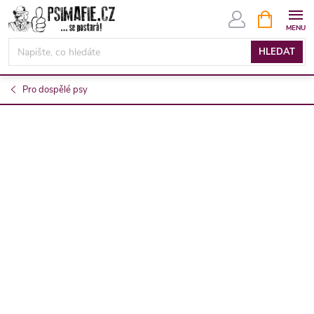
Přejít
NÁKUPNÍ
KOŠÍK
na
obsah
HLEDAT
Pro dospělé psy