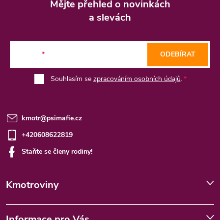
á
Mějte přehled o novinkách
p
a slevách
a
t
E-mail
ODEBÍRAT
í
Souhlasím se
zpracováním osobních údajů
.
kmotr
@
psimafie.cz
+420608622819
Staňte se členy rodiny!
Kmotroviny
Informace pro Vás