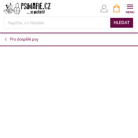
Přejít
NÁKUPNÍ
KOŠÍK
na
obsah
HLEDAT
Pro dospělé psy