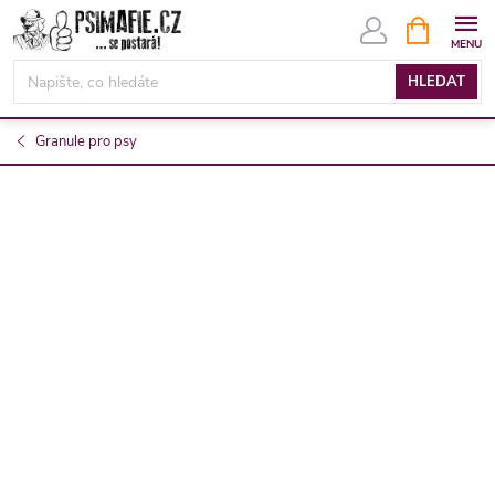
Přejít
NÁKUPNÍ
KOŠÍK
na
obsah
HLEDAT
Granule pro psy