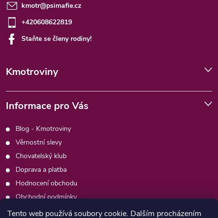
kmotr
@
psimafie.cz
+420608622819
Staňte se členy rodiny!
Kmotroviny
Informace pro Vás
Blog - Kmotroviny
Věrnostní slevy
Chovatelský klub
Doprava a platba
Hodnocení obchodu
Obchodní podmínky
Podmínky ochrany osobních údajů
Tento web používá soubory cookie. Dalším procházením