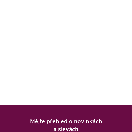
Z
á
Mějte přehled o novinkách
p
a slevách