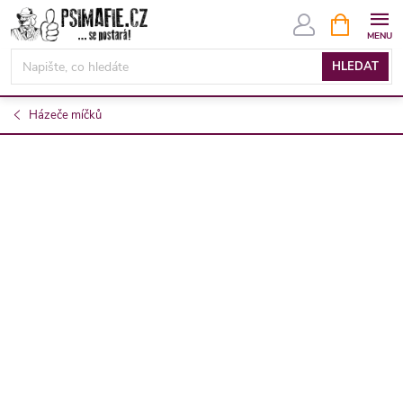
Přejít
NÁKUPNÍ
KOŠÍK
na
obsah
HLEDAT
Házeče míčků