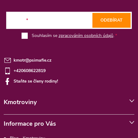
a
t
E-mail
ODEBÍRAT
í
Souhlasím se
zpracováním osobních údajů
.
kmotr
@
psimafie.cz
+420608622819
Staňte se členy rodiny!
Kmotroviny
Informace pro Vás