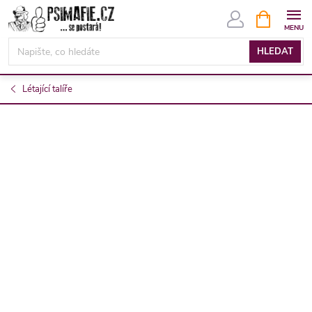
Přejít
NÁKUPNÍ
KOŠÍK
na
obsah
HLEDAT
Létající talíře