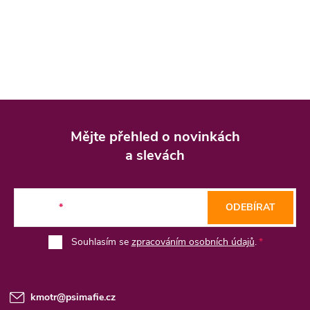
Z
á
Mějte přehled o novinkách
p
a slevách
a
t
E-mail
ODEBÍRAT
í
Souhlasím se
zpracováním osobních údajů
.
kmotr
@
psimafie.cz