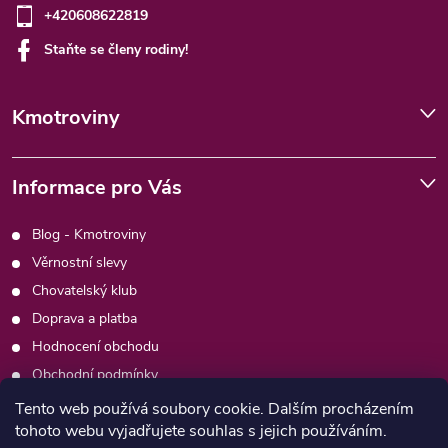
+420608622819
Staňte se členy rodiny!
Kmotroviny
Informace pro Vás
Blog - Kmotroviny
Věrnostní slevy
Chovatelský klub
Doprava a platba
Hodnocení obchodu
Obchodní podmínky
Podmínky ochrany osobních údajů
Tento web používá soubory cookie. Dalším procházením
tohoto webu vyjadřujete souhlas s jejich používáním.
Kontakty