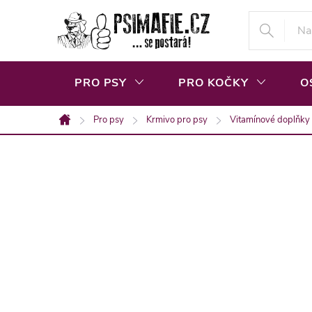
Přejít
na
obsah
PRO PSY
PRO KOČKY
O
Pro psy
Krmivo pro psy
Vitamínové doplňky
Domů