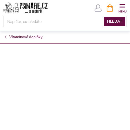
Přejít
NÁKUPNÍ
KOŠÍK
na
obsah
HLEDAT
Vitamínové doplňky