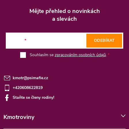
Z
á
Mějte přehled o novinkách
p
a slevách
a
t
E-mail
ODEBÍRAT
í
Souhlasím se
zpracováním osobních údajů
.
kmotr
@
psimafie.cz
+420608622819
Staňte se členy rodiny!
Kmotroviny