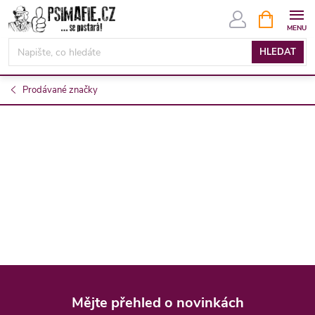
Přejít
NÁKUPNÍ
KOŠÍK
na
obsah
HLEDAT
Prodávané značky
Z
á
Mějte přehled o novinkách