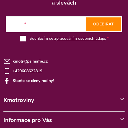
p
a slevách
a
t
E-mail
ODEBÍRAT
í
Souhlasím se
zpracováním osobních údajů
.
kmotr
@
psimafie.cz
+420608622819
Staňte se členy rodiny!
Kmotroviny
Informace pro Vás