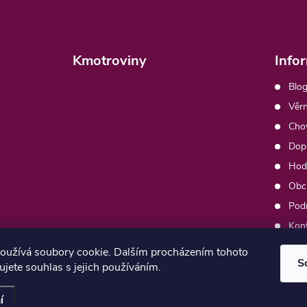
Kmotroviny
Info
Blog
Věrn
Chov
Dopr
Hod
Obc
Pod
Kon
Moj
oužívá soubory cookie. Dalším procházením tohoto
S
jete souhlas s jejich používáním.
í