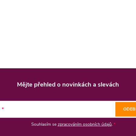
Mějte přehled o novinkách
a slevách
l
ODEB
Souhlasím se
zpracováním osobních údajů
.