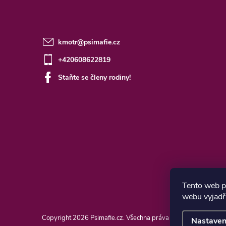
kmotr
@
psimafie.cz
+420608622819
Staňte se členy rodiny!
Tento web p
webu vyjadřu
Copyright 2026
Psimafie.cz
. Všechna práva vyhrazena.
Nastaven