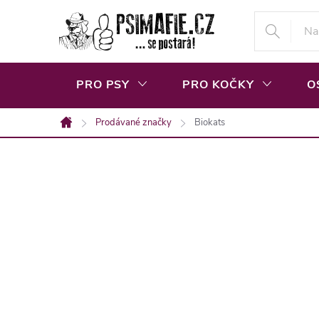
Přejít
na
obsah
PRO PSY
PRO KOČKY
O
Prodávané značky
Biokats
Domů