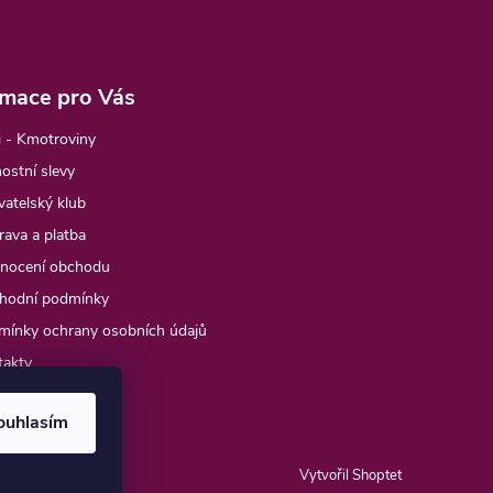
rmace pro Vás
 - Kmotroviny
ostní slevy
atelský klub
ava a platba
nocení obchodu
hodní podmínky
mínky ochrany osobních údajů
takty
e objednávka
ouhlasím
Vytvořil Shoptet