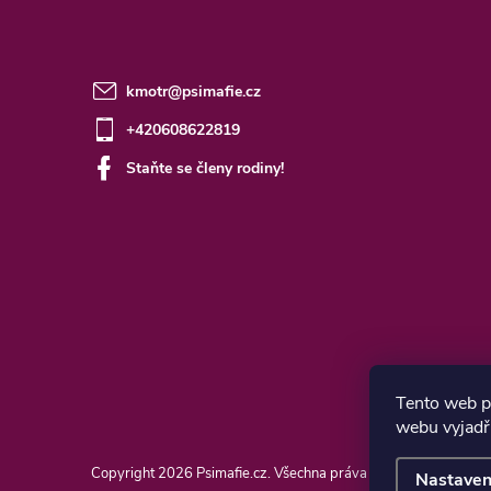
kmotr
@
psimafie.cz
+420608622819
Staňte se členy rodiny!
Tento web p
webu vyjadřu
Copyright 2026
Psimafie.cz
. Všechna práva vyhrazena.
Nastaven