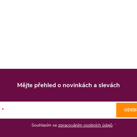
Mějte přehled o novinkách
a slevách
l
ODEB
Souhlasím se
zpracováním osobních údajů
.