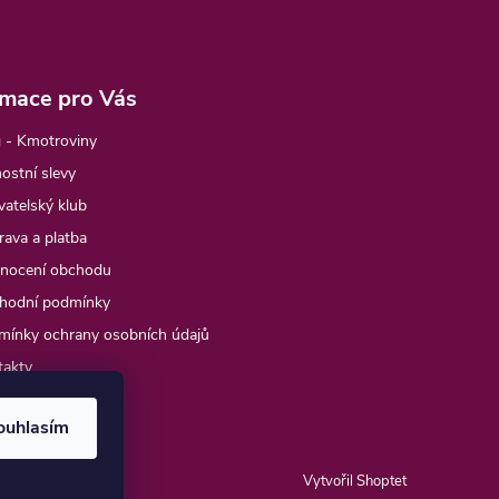
rmace pro Vás
 - Kmotroviny
ostní slevy
atelský klub
ava a platba
nocení obchodu
hodní podmínky
mínky ochrany osobních údajů
takty
e objednávka
ouhlasím
Vytvořil Shoptet