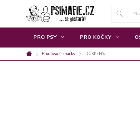
Přejít
na
obsah
PRO PSY
PRO KOČKY
O
Prodávané značky
DOKKEN's
Domů