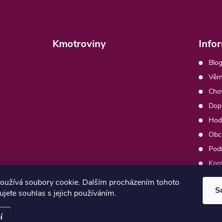
Kmotroviny
Info
Blog
Věrn
Chov
Dopr
Hod
Obc
Pod
Kon
Moj
oužívá soubory cookie. Dalším procházením tohoto
S
jete souhlas s jejich používáním.
í