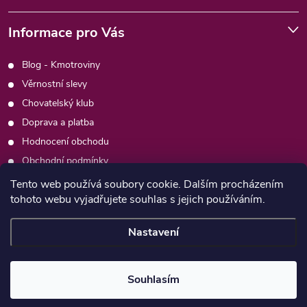
Informace pro Vás
Blog - Kmotroviny
Věrnostní slevy
Chovatelský klub
Doprava a platba
Hodnocení obchodu
Obchodní podmínky
Podmínky ochrany osobních údajů
Tento web používá soubory cookie. Dalším procházením
tohoto webu vyjadřujete souhlas s jejich používáním.
Kontakty
Moje objednávka
Nastavení
Copyright 2026
Psimafie.cz
. Všechna práva vyhrazena.
Souhlasím
Vytvořil Shoptet