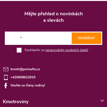
Z
á
Mějte přehled o novinkách
p
a slevách
a
t
E-mail
ODEBÍRAT
í
Souhlasím se
zpracováním osobních údajů
.
kmotr
@
psimafie.cz
+420608622819
Staňte se členy rodiny!
Kmotroviny