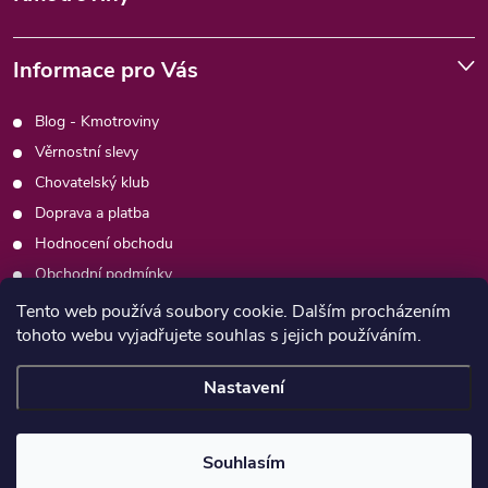
Informace pro Vás
Blog - Kmotroviny
Věrnostní slevy
Chovatelský klub
Doprava a platba
Hodnocení obchodu
Obchodní podmínky
Podmínky ochrany osobních údajů
Tento web používá soubory cookie. Dalším procházením
tohoto webu vyjadřujete souhlas s jejich používáním.
Kontakty
Moje objednávka
Nastavení
Copyright 2026
Psimafie.cz
. Všechna práva vyhrazena.
Souhlasím
Vytvořil Shoptet