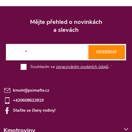
Z
á
Mějte přehled o novinkách
p
a slevách
a
t
E-mail
ODEBÍRAT
í
Souhlasím se
zpracováním osobních údajů
.
kmotr
@
psimafie.cz
+420608622819
Staňte se členy rodiny!
Kmotroviny