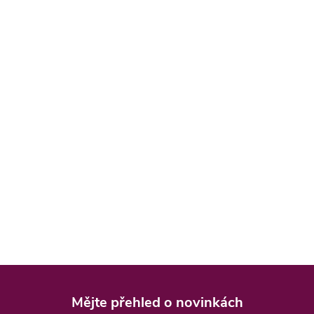
Z
á
Mějte přehled o novinkách