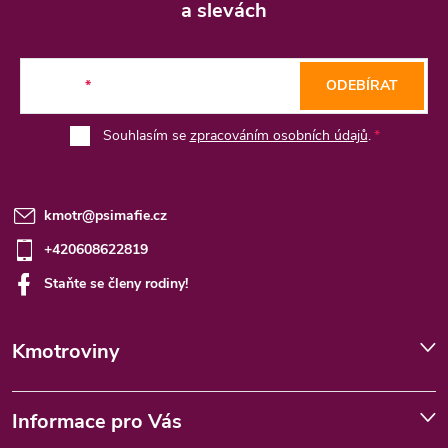
p
a slevách
a
t
E-mail
ODEBÍRAT
í
Souhlasím se
zpracováním osobních údajů
.
kmotr
@
psimafie.cz
+420608622819
Staňte se členy rodiny!
Kmotroviny
Informace pro Vás