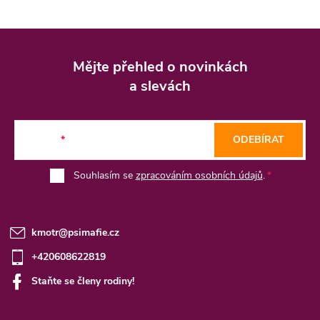
Z
á
Mějte přehled o novinkách
p
a slevách
a
t
E-mail
ODEBÍRAT
í
Souhlasím se
zpracováním osobních údajů
.
kmotr
@
psimafie.cz
+420608622819
Staňte se členy rodiny!