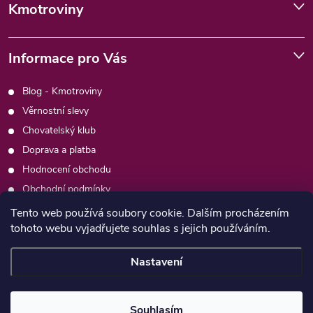
Kmotroviny
Informace pro Vás
Blog - Kmotroviny
Věrnostní slevy
Chovatelský klub
Doprava a platba
Hodnocení obchodu
Obchodní podmínky
Podmínky ochrany osobních údajů
Tento web používá soubory cookie. Dalším procházením
tohoto webu vyjadřujete souhlas s jejich používáním.
Kontakty
Moje objednávka
Nastavení
Copyright 2026
Psimafie.cz
. Všechna práva vyhrazena.
Souhlasím