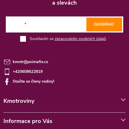
p
a slevách
a
t
E-mail
ODEBÍRAT
í
Souhlasím se
zpracováním osobních údajů
.
kmotr
@
psimafie.cz
+420608622819
Staňte se členy rodiny!
Kmotroviny
Informace pro Vás