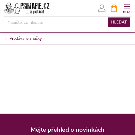
Přejít
NÁKUPNÍ
KOŠÍK
na
obsah
HLEDAT
Prodávané značky
Z
á
Mějte přehled o novinkách