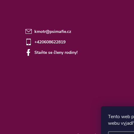
kmotr
@
psimafie.cz
+420608622819
Staňte se členy rodiny!
Tento web p
webu vyjadřu