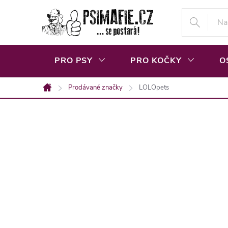
Přejít
na
obsah
PRO PSY
PRO KOČKY
O
Prodávané značky
LOLOpets
Domů