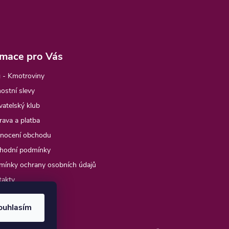
rmace pro Vás
 - Kmotroviny
ostní slevy
atelský klub
ava a platba
nocení obchodu
hodní podmínky
mínky ochrany osobních údajů
takty
e objednávka
ouhlasím