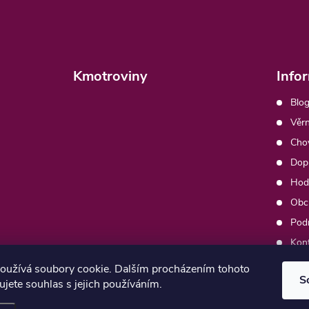
Kmotroviny
Info
Blog
Věrn
Chov
Dopr
Hod
Obc
Pod
Kon
Moj
oužívá soubory cookie. Dalším procházením tohoto
S
jete souhlas s jejich používáním.