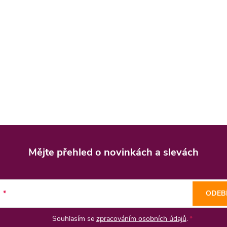
Mějte přehled o novinkách
a slevách
l
ODEB
Souhlasím se
zpracováním osobních údajů
.