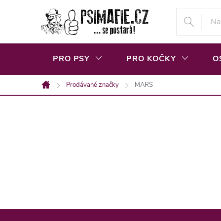
Přejít
na
obsah
PRO PSY
PRO KOČKY
O
Prodávané značky
MARS
Domů
Z