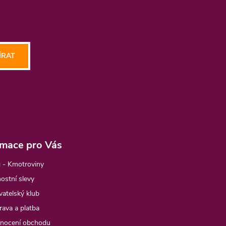
ÍRAT
rmace pro Vás
 - Kmotroviny
ostní slevy
atelský klub
ava a platba
nocení obchodu