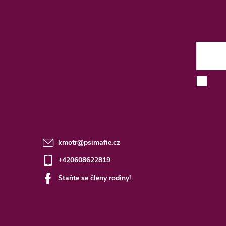
á
p
a
t
E-mai
í
kmotr
@
psimafie.cz
+420608622819
Staňte se členy rodiny!