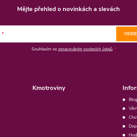
Mějte přehled o novinkách
a slevách
l
ODEB
Souhlasím se
zpracováním osobních údajů
.
Kmotroviny
Info
Blog
Věrn
Chov
Dopr
Hod