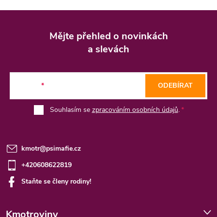
Z
á
Mějte přehled o novinkách
p
a slevách
a
t
E-mail
ODEBÍRAT
í
Souhlasím se
zpracováním osobních údajů
.
kmotr
@
psimafie.cz
+420608622819
Staňte se členy rodiny!
Kmotroviny