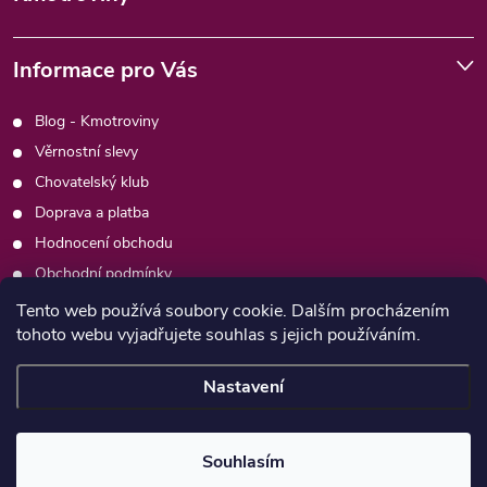
Informace pro Vás
Blog - Kmotroviny
Věrnostní slevy
Chovatelský klub
Doprava a platba
Hodnocení obchodu
Obchodní podmínky
Podmínky ochrany osobních údajů
Tento web používá soubory cookie. Dalším procházením
tohoto webu vyjadřujete souhlas s jejich používáním.
Kontakty
Moje objednávka
Nastavení
Copyright 2026
Psimafie.cz
. Všechna práva vyhrazena.
Souhlasím
Vytvořil Shoptet