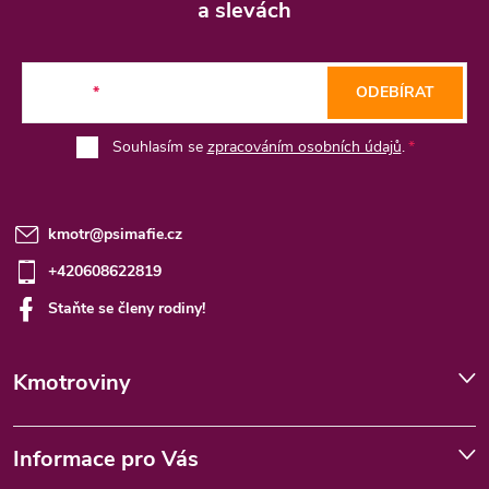
p
a slevách
a
t
E-mail
ODEBÍRAT
í
Souhlasím se
zpracováním osobních údajů
.
kmotr
@
psimafie.cz
+420608622819
Staňte se členy rodiny!
Kmotroviny
Informace pro Vás