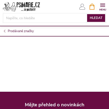
Přejít
NÁKUPNÍ
KOŠÍK
na
obsah
HLEDAT
Prodávané značky
Z
á
Mějte přehled o novinkách