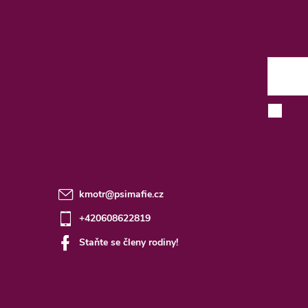
á
p
a
t
E-mai
í
kmotr
@
psimafie.cz
+420608622819
Staňte se členy rodiny!