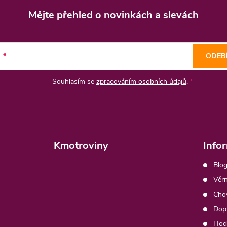
Mějte přehled o novinkách
a slevách
l
ODEB
Souhlasím se
zpracováním osobních údajů
.
Kmotroviny
Info
Blog
Věrn
Chov
Dopr
Hod