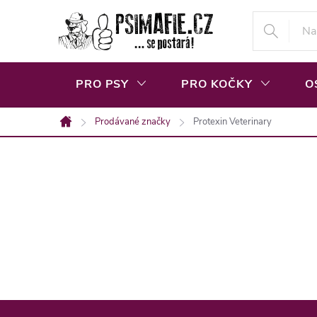
Přejít
na
obsah
PRO PSY
PRO KOČKY
O
Prodávané značky
Protexin Veterinary
Domů
Z