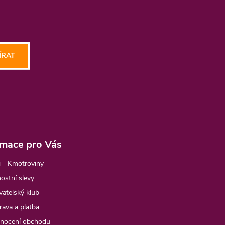
ÍRAT
rmace pro Vás
 - Kmotroviny
ostní slevy
atelský klub
ava a platba
nocení obchodu