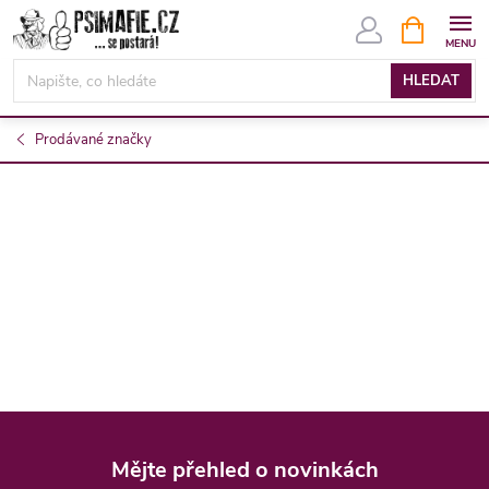
Přejít
NÁKUPNÍ
KOŠÍK
na
obsah
HLEDAT
Prodávané značky
Z
á
Mějte přehled o novinkách