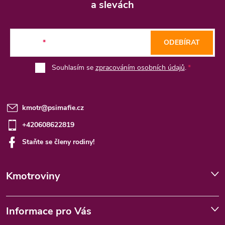
p
a slevách
a
t
E-mail
ODEBÍRAT
í
Souhlasím se
zpracováním osobních údajů
.
kmotr
@
psimafie.cz
+420608622819
Staňte se členy rodiny!
Kmotroviny
Informace pro Vás