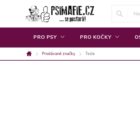
Přejít
na
obsah
PRO PSY
PRO KOČKY
O
Prodávané značky
Tesla
Domů