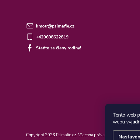
kmotr
@
psimafie.cz
+420608622819
Staňte se členy rodiny!
Tento web p
webu vyjadřu
Copyright 2026
Psimafie.cz
. Všechna práva vyhrazena.
Nastaven