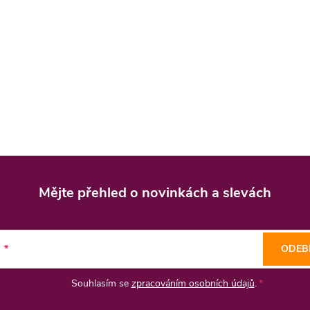
Mějte přehled o novinkách
a slevách
l
ODEB
Souhlasím se
zpracováním osobních údajů
.