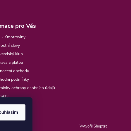
rmace pro Vás
 - Kmotroviny
ostní slevy
atelský klub
ava a platba
nocení obchodu
hodní podmínky
mínky ochrany osobních údajů
takty
e objednávka
ouhlasím
Vytvořil Shoptet