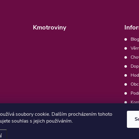
Kmotroviny
Info
Blog
Věrn
Chov
Dopr
Hod
Obc
Pod
Kon
Moj
oužívá soubory cookie. Dalším procházením tohoto
S
jete souhlas s jejich používáním.
í