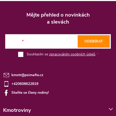
Z
á
Mějte přehled o novinkách
p
a slevách
a
t
E-mail
ODEBÍRAT
í
Souhlasím se
zpracováním osobních údajů
.
kmotr
@
psimafie.cz
+420608622819
Staňte se členy rodiny!
Kmotroviny