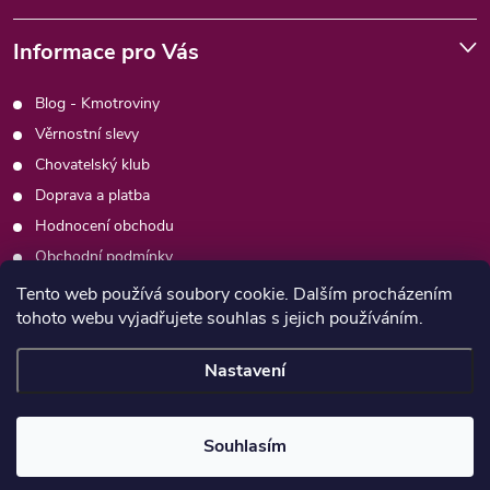
Informace pro Vás
Blog - Kmotroviny
Věrnostní slevy
Chovatelský klub
Doprava a platba
Hodnocení obchodu
Obchodní podmínky
Podmínky ochrany osobních údajů
Tento web používá soubory cookie. Dalším procházením
tohoto webu vyjadřujete souhlas s jejich používáním.
Kontakty
Moje objednávka
Nastavení
Copyright 2026
Psimafie.cz
. Všechna práva vyhrazena.
Souhlasím
Vytvořil Shoptet