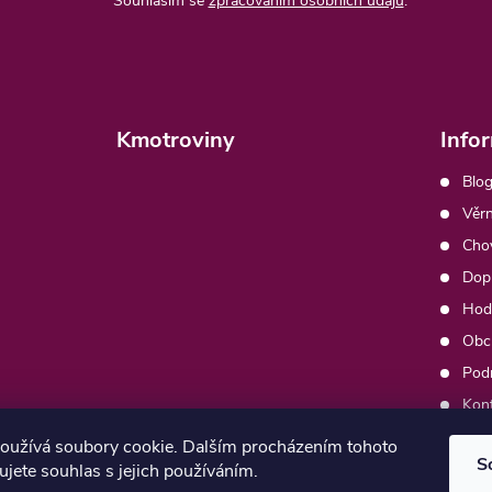
Souhlasím se
zpracováním osobních údajů
.
Kmotroviny
Info
Blog
Věrn
Chov
Dopr
Hod
Obc
Pod
Kon
Moj
oužívá soubory cookie. Dalším procházením tohoto
S
jete souhlas s jejich používáním.