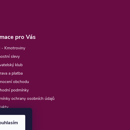
rmace pro Vás
 - Kmotroviny
ostní slevy
atelský klub
ava a platba
nocení obchodu
hodní podmínky
mínky ochrany osobních údajů
takty
e objednávka
ouhlasím