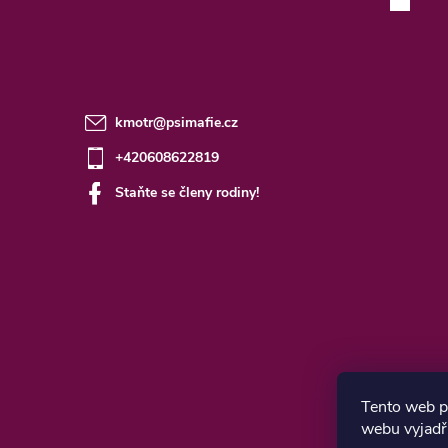
kmotr
@
psimafie.cz
+420608622819
Staňte se členy rodiny!
Tento web p
webu vyjadřu