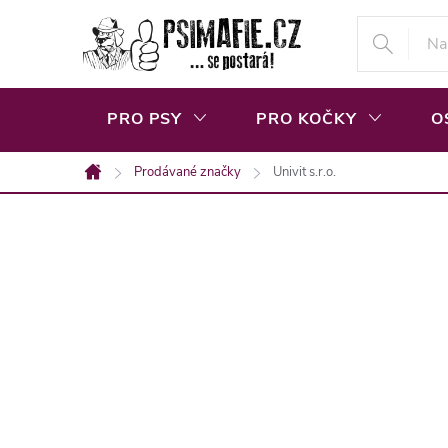
Přejít
na
obsah
PRO PSY
PRO KOČKY
O
Prodávané značky
Univit s.r.o.
Domů