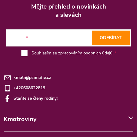
á
Mějte přehled o novinkách
p
a slevách
a
t
E-mail
ODEBÍRAT
í
Souhlasím se
zpracováním osobních údajů
.
kmotr
@
psimafie.cz
+420608622819
Staňte se členy rodiny!
Kmotroviny