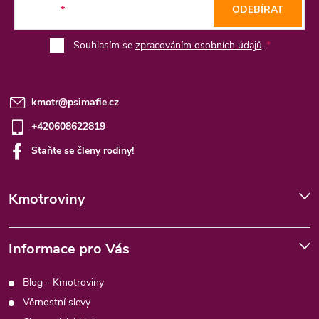
E-mail
ODEBÍRAT
í
Souhlasím se
zpracováním osobních údajů
.
kmotr
@
psimafie.cz
+420608622819
Staňte se členy rodiny!
Kmotroviny
Informace pro Vás
Blog - Kmotroviny
Věrnostní slevy