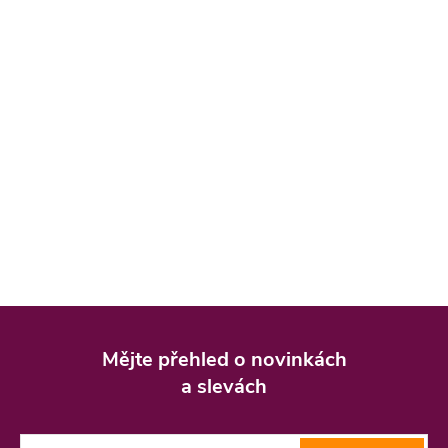
Z
á
Mějte přehled o novinkách
p
a slevách
a
t