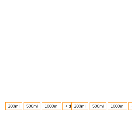
200ml
500ml
1000ml
+ další
200ml
500ml
1000ml