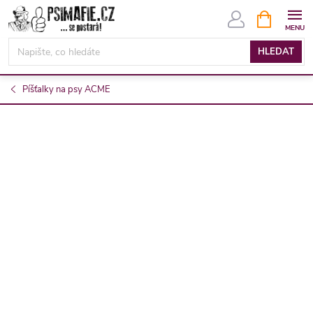
Přejít
NÁKUPNÍ
KOŠÍK
na
obsah
HLEDAT
Píšťalky na psy ACME