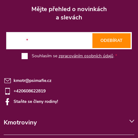
á
Mějte přehled o novinkách
p
a slevách
a
t
E-mail
ODEBÍRAT
í
Souhlasím se
zpracováním osobních údajů
.
kmotr
@
psimafie.cz
+420608622819
Staňte se členy rodiny!
Kmotroviny