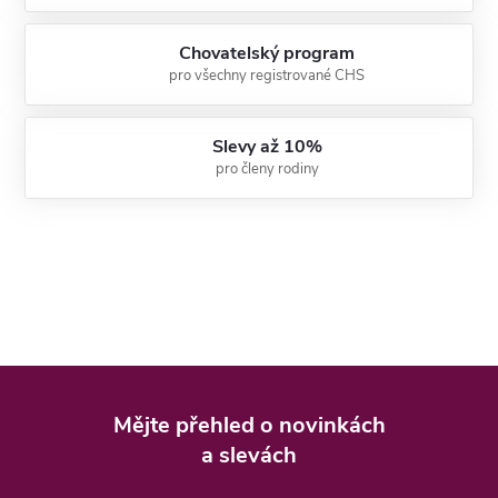
Chovatelský program
pro všechny registrované CHS
Slevy až 10%
pro členy rodiny
Z
á
Mějte přehled o novinkách
p
a slevách
a