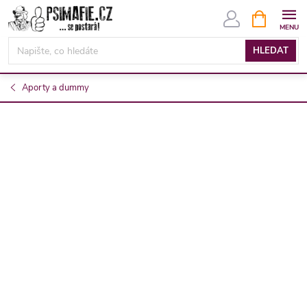
Přejít
NÁKUPNÍ
KOŠÍK
na
obsah
HLEDAT
Aporty a dummy