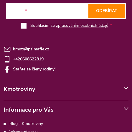
t
E-mail
ODEBÍRAT
í
Souhlasím se
zpracováním osobních údajů
.
kmotr
@
psimafie.cz
+420608622819
Staňte se členy rodiny!
Kmotroviny
Informace pro Vás
Blog - Kmotroviny
Věrnostní slevy