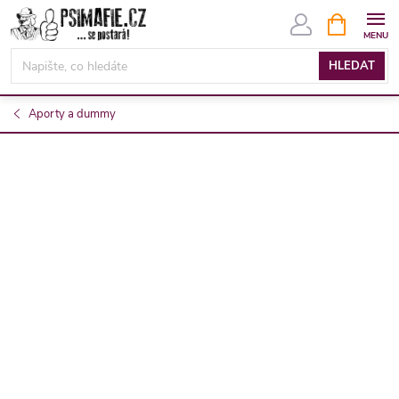
Přejít
NÁKUPNÍ
KOŠÍK
na
obsah
HLEDAT
Aporty a dummy