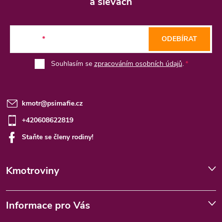
a slevách
a
t
E-mail
ODEBÍRAT
í
Souhlasím se
zpracováním osobních údajů
.
kmotr
@
psimafie.cz
+420608622819
Staňte se členy rodiny!
Kmotroviny
Informace pro Vás