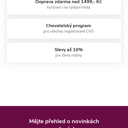
Doprava zdarma nad 1499,- Kč
kurýrem i na výdejní místa
Chovatelský program
pro všechny registrované CHS
Slevy až 10%
pro členy rodiny
Z
á
Mějte přehled o novinkách
p