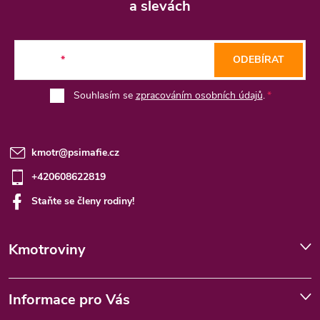
p
a slevách
a
t
E-mail
ODEBÍRAT
í
Souhlasím se
zpracováním osobních údajů
.
kmotr
@
psimafie.cz
+420608622819
Staňte se členy rodiny!
Kmotroviny
Informace pro Vás