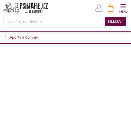
Přejít
NÁKUPNÍ
KOŠÍK
na
obsah
HLEDAT
Aporty a dummy