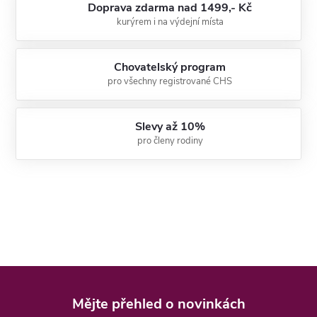
Doprava zdarma nad 1499,- Kč
kurýrem i na výdejní místa
Chovatelský program
pro všechny registrované CHS
Slevy až 10%
pro členy rodiny
Z
á
Mějte přehled o novinkách