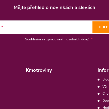
Mějte přehled o novinkách
a slevách
l
ODEB
Souhlasím se
zpracováním osobních údajů
.
Kmotroviny
Info
Blog
Věrn
Chov
Dopr
Hod