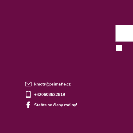
á
p
a
t
E-mai
í
kmotr
@
psimafie.cz
+420608622819
Staňte se členy rodiny!