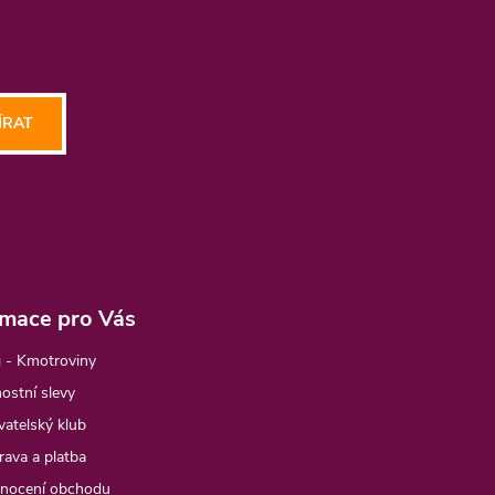
ÍRAT
rmace pro Vás
 - Kmotroviny
ostní slevy
atelský klub
ava a platba
nocení obchodu