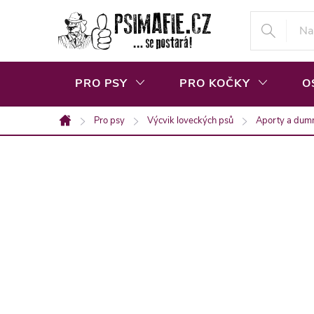
Přejít
na
obsah
PRO PSY
PRO KOČKY
O
Pro psy
Výcvik loveckých psů
Aporty a du
Domů