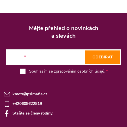
Z
á
Mějte přehled o novinkách
p
a slevách
a
t
E-mail
ODEBÍRAT
í
Souhlasím se
zpracováním osobních údajů
.
kmotr
@
psimafie.cz
+420608622819
Staňte se členy rodiny!