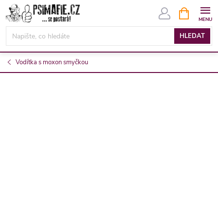
Přejít
NÁKUPNÍ
KOŠÍK
na
obsah
HLEDAT
Vodítka s moxon smyčkou