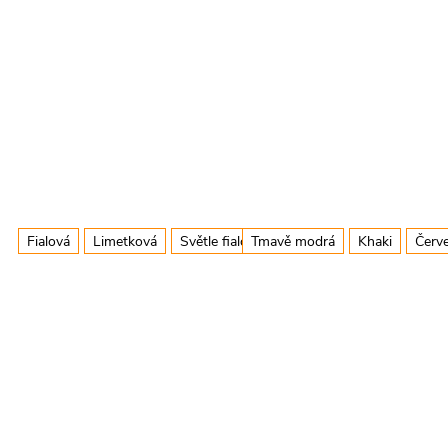
Fialová
Limetková
Světle fialová
Tmavě modrá
+ další
Khaki
Červ