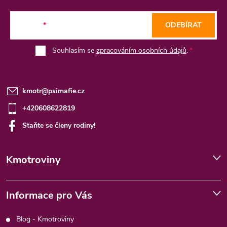
t
E-mail
ODEBÍRAT
í
Souhlasím se
zpracováním osobních údajů
.
kmotr
@
psimafie.cz
+420608622819
Staňte se členy rodiny!
Kmotroviny
Informace pro Vás
Blog - Kmotroviny