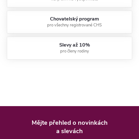
Chovatelský program
pro všechny registrované CHS
Slevy až 10%
pro členy rodiny
Z
á
Mějte přehled o novinkách
p
a slevách
a