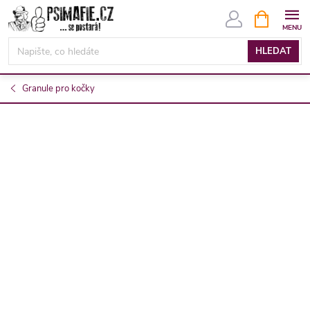
Přejít
NÁKUPNÍ
KOŠÍK
na
obsah
HLEDAT
Granule pro kočky