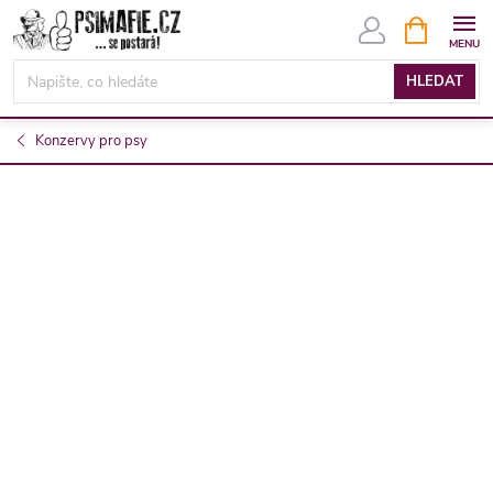
Přejít
NÁKUPNÍ
KOŠÍK
na
obsah
HLEDAT
Konzervy pro psy