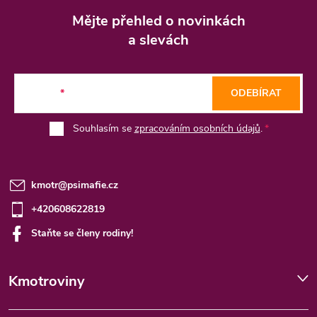
á
Mějte přehled o novinkách
p
a slevách
a
t
E-mail
ODEBÍRAT
í
Souhlasím se
zpracováním osobních údajů
.
kmotr
@
psimafie.cz
+420608622819
Staňte se členy rodiny!
Kmotroviny