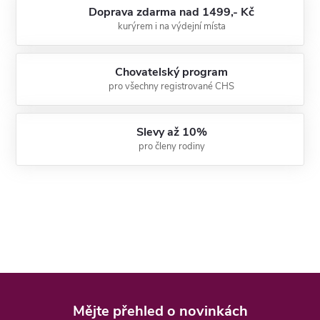
Doprava zdarma nad 1499,- Kč
kurýrem i na výdejní místa
Chovatelský program
pro všechny registrované CHS
Slevy až 10%
pro členy rodiny
Z
á
Mějte přehled o novinkách