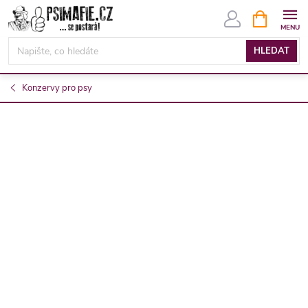
Přejít
NÁKUPNÍ
KOŠÍK
na
obsah
HLEDAT
Konzervy pro psy