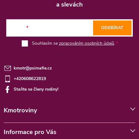
p
a slevách
a
t
E-mail
ODEBÍRAT
í
Souhlasím se
zpracováním osobních údajů
.
kmotr
@
psimafie.cz
+420608622819
Staňte se členy rodiny!
Kmotroviny
Informace pro Vás